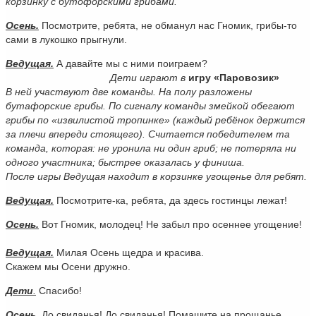
корзинку с бутофорскими грибами.
Осень.
Посмотрите, ребята, не обманул нас Гномик, грибы-то
сами в лукошко прыгнули.
Ведущая.
А давайте мы с ними поиграем?
Дети играют в
игру «Паровозик»
В ней участвуют две команды. На полу разложены
бутафорские грибы. По сигналу команды змейкой обегают
грибы по «извилистой тропинке» (каждый ребёнок держится
за плечи впереди стоящего). Считается победителем та
команда, которая: не уронила ни один гриб; не потеряла ни
одного участника; быстрее оказалась у финиша.
После игры Ведущая находит в корзинке угощенье для ребят.
Ведущая.
Посмотрите-ка, ребята, да здесь гостинцы лежат!
Осень.
Вот Гномик, молодец! Не забыл про осеннее угощение!
Ведущая.
Милая Осень щедра и красива.
Скажем мы Осени дружно.
Дети
.
Спасибо!
Осень.
До свиданья! До свиданья! Помашите на прощанье.