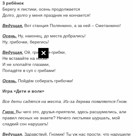
3 ребёнок
Берегу я листики, осень продолжается
Долго, долго у меня праздник не кончается!
Ведущая.
Вот станция Полянкино, а за ней – Сметанкино!
Осень.
Ну, наконец, до места добрались!
Ну, грибочки, берегись!
Ведущая.
Ой, грибочки-грибки,
Не вставайте на носки
И не хлопайте глазами,
Попадёте в суп с грибами!
Осень.
Пойдём собирать грибочки!
Игра «Дети и волк»
Все дети садятся на места. Из-за дерева появляется Гном.
Гном.
Вы чего это, друзья-приятели, здесь расшумелись, али
правил лесных не знаете? Нечего листьями шуршать, мой
сладкий сон нарушать!
Ведущая.
Здравствуй, Гномик! Ты уж нас прости, что нарушили