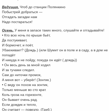
Ведущая.
Чтоб до станции Полянкино
Побыстрей добраться —
Отгадать загадки нам
Надо постараться!
Осень.
У меня в запасе таких много, слушайте и отгадывайте!
• Кто всю ночь по крыше бьёт,
Да постукивает,
И бормочет, и поёт,
Убаюкивает? (Дождь.) (или Шумит он в поле и в саду, а в дом не
попадёт
И никуда я не пойду, покуда он идёт ( дождь))
• Он весь день за мной ходил
И за тучами следил.
Сам до ниточки промок,
А меня вот – уберёг! (Зонтик.)
• С виду он похож на зонтик,
Только меньше во сто крат.
Коль гроза на горизонте,
Он бывает очень рад.
Если дождик и тепло,
Он считает — повезло. (Гриб.)