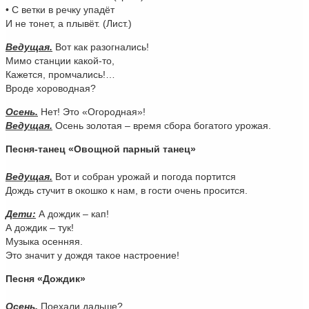
• С ветки в речку упадёт
И не тонет, а плывёт. (Лист.)
Ведущая.
Вот как разогнались!
Мимо станции какой-то,
Кажется, промчались!…
Вроде хороводная?
Осень.
Нет! Это «Огородная»!
Ведущая.
Осень золотая – время сбора богатого урожая.
Песня-танец «Овощной парный танец»
Ведущая.
Вот и собран урожай и погода портится
Дождь стучит в окошко к нам, в гости очень просится.
Дети:
А дождик – кап!
А дождик – тук!
Музыка осенняя.
Это значит у дождя такое настроение!
Песня «Дождик»
Осень.
Поехали дальше?