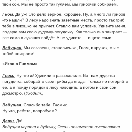
твой сон. Мы не просто так гуляем, мы грибочки собираем.
Гном.
Да уж! Это дело верное, хорошее. Ну, а много ли грибов
-то нашли? В лесу надо знать заветные места, просто так гриб
тебе в лукошко не прыгнет. Ставлю вам условие. Удивите меня,
подарю вам свою дудочку-погудочку. Как только она заиграет —
все само в лукошко пойдёт. А не удивите — ищите сами!
Ведущая.
Мы согласны, становись-ка, Гном, в кружок, мы с
тобой поиграем!
«Игра с Гномом»
Гном.
Ну что ж! Удивили и развеселили. Вот вам дудочка-
погудочка, собирайте свои грибы да ягоды. Только не потеряйте
её, а я пойду порядок в лесу наводить, а потом и свой сон
досмотрю. (
Уходит.)
Ведущая.
Спасибо тебе, Гномик.
Ну что, ребята, попробуем?
Дети.
Да!
Ведущая играет в дудочку, Осень незаметно выставляет