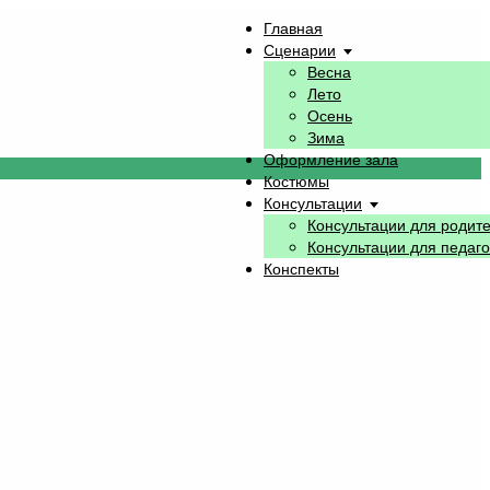
Главная
Сценарии
Весна
Лето
Осень
Зима
Оформление зала
Костюмы
Консультации
Консультации для родит
Консультации для педаго
Конспекты