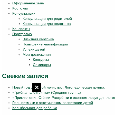
Оформление зала
Костюмы
Консультации
Консультации для родителей
Консультации для педагогов
Конспекты
Портфолио
Визитная карточка
Повышение квалификации
Успехи детей
Мои достижения
Конкурсы
Семинары
Свежие записи
Новый год с лесной нечистью. Логопедическая группа.
«Грибная электричка» (Средняя группа)
«Приключения Стёпки-Растрёпки в осеннем лесу» для лого
Роль ритмики в эстетическом воспитании детей
Колыбельная для ребёнка