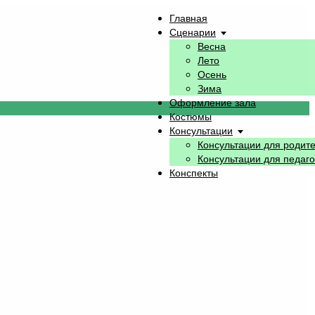
Главная
Сценарии
Весна
Лето
Осень
Зима
Оформление зала
Костюмы
Консультации
Консультации для родит
Консультации для педаго
Конспекты