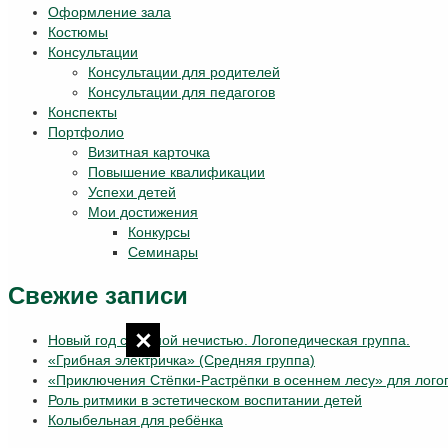
Оформление зала
Костюмы
Консультации
Консультации для родителей
Консультации для педагогов
Конспекты
Портфолио
Визитная карточка
Повышение квалификации
Успехи детей
Мои достижения
Конкурсы
Семинары
Свежие записи
Новый год с лесной нечистью. Логопедическая группа.
«Грибная электричка» (Средняя группа)
«Приключения Стёпки-Растрёпки в осеннем лесу» для лого
Роль ритмики в эстетическом воспитании детей
Колыбельная для ребёнка